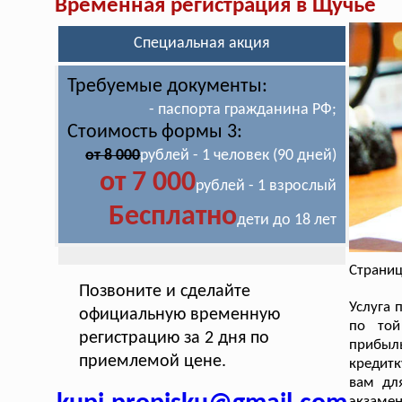
Временная регистрация в Щучье
Специальная акция
Требуемые документы:
- паспорта гражданина РФ;
Стоимость формы 3:
от 8 000
рублей - 1 человек (90 дней)
от 7 000
рублей - 1 взрослый
Бесплатно
дети до 18 лет
Страниц
Позвоните и сделайте
Услуга 
официальную временную
по той
регистрацию за 2 дня по
прибыл
приемлемой цене.
кредитк
вам дл
экзамен