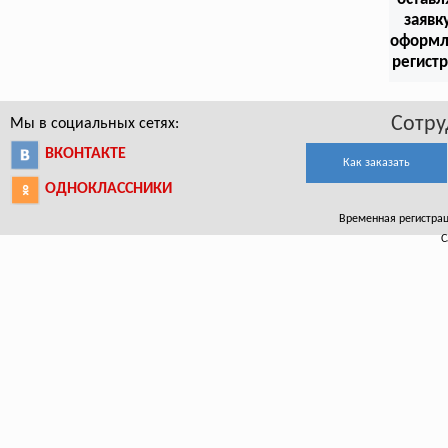
заявк
оформл
регист
Сотру
Мы в социальных сетях:
ВКОНТАКТЕ
Как заказать
ОДНОКЛАССНИКИ
Временная регистраци
С