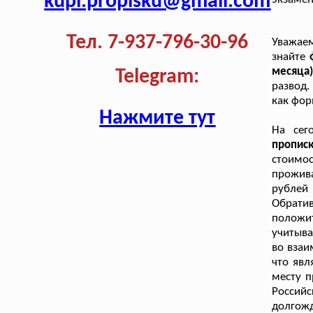
kupi.propisku@gmail.com
Тел. 7-937-796-30-96
Уважаем
знайте
месяца
Telegram:
развод.
как фор
Нажмите тут
На сег
пропис
стоимос
прожива
рублей
Обрат
положит
учитыва
во взаи
что явл
месту п
Россий
долгож