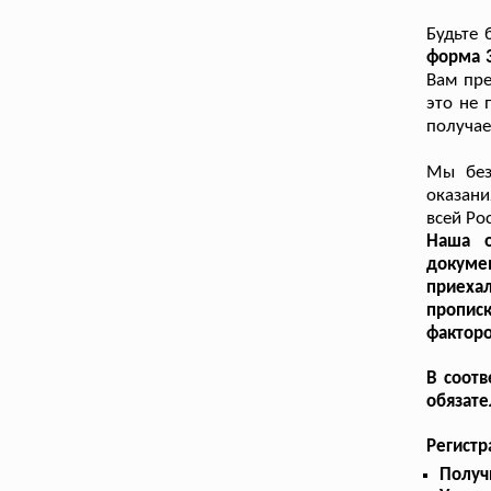
Будьте 
форма 3
Вам пре
это не 
получае
Мы без
оказани
всей Ро
Наша о
докуме
приехал
пропис
факторо
В соотв
обязате
Регистр
Получ